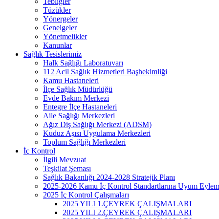
Tebliğler
Tüzükler
Yönergeler
Genelgeler
Yönetmelikler
Kanunlar
Sağlık Tesislerimiz
Halk Sağlığı Laboratuvarı
112 Acil Sağlık Hizmetleri Başhekimliği
Kamu Hastaneleri
İlçe Sağlık Müdürlüğü
Evde Bakım Merkezi
Entegre İlçe Hastaneleri
Aile Sağlığı Merkezleri
Ağız Diş Sağlığı Merkezi (ADSM)
Kuduz Aşısı Uygulama Merkezleri
Toplum Sağlığı Merkezleri
İç Kontrol
İlgili Mevzuat
Teşkilat Şeması
Sağlık Bakanlığı 2024-2028 Stratejik Planı
2025-2026 Kamu İç Kontrol Standartlarına Uyum Eylem
2025 İç Kontrol Çalışmaları
2025 YILI 1.ÇEYREK ÇALIŞMALARI
2025 YILI 2.ÇEYREK ÇALIŞMALARI