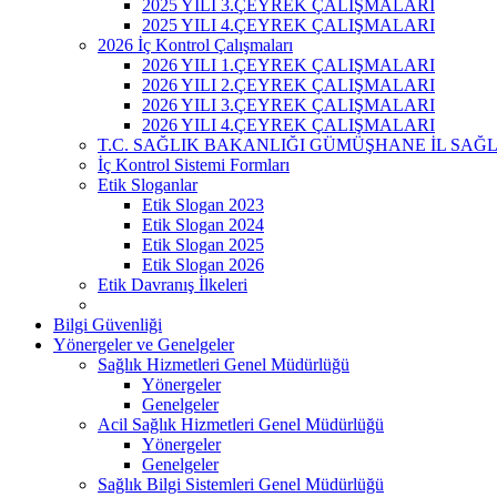
2025 YILI 3.ÇEYREK ÇALIŞMALARI
2025 YILI 4.ÇEYREK ÇALIŞMALARI
2026 İç Kontrol Çalışmaları
2026 YILI 1.ÇEYREK ÇALIŞMALARI
2026 YILI 2.ÇEYREK ÇALIŞMALARI
2026 YILI 3.ÇEYREK ÇALIŞMALARI
2026 YILI 4.ÇEYREK ÇALIŞMALARI
T.C. SAĞLIK BAKANLIĞI GÜMÜŞHANE İL SA
İç Kontrol Sistemi Formları
Etik Sloganlar
Etik Slogan 2023
Etik Slogan 2024
Etik Slogan 2025
Etik Slogan 2026
Etik Davranış İlkeleri
Bilgi Güvenliği
Yönergeler ve Genelgeler
Sağlık Hizmetleri Genel Müdürlüğü
Yönergeler
Genelgeler
Acil Sağlık Hizmetleri Genel Müdürlüğü
Yönergeler
Genelgeler
Sağlık Bilgi Sistemleri Genel Müdürlüğü