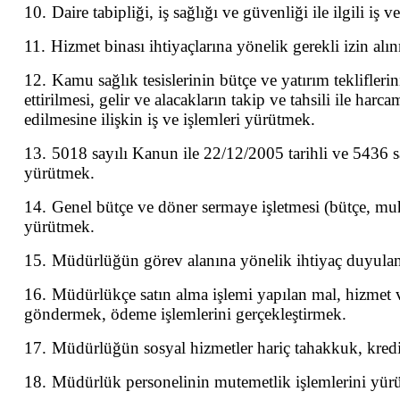
10.
Daire tabipliği, iş sağlığı ve güvenliği ile ilgili iş 
11.
Hizmet binası ihtiyaçlarına yönelik gerekli izin alınm
12.
Kamu sağlık tesislerinin bütçe ve yatırım teklifleri
ettirilmesi, gelir ve alacakların takip ve tahsili ile ha
edilmesine ilişkin iş ve işlemleri yürütmek.
13.
5018 sayılı Kanun ile 22/12/2005 tarihli ve 5436 s
yürütmek.
14.
Genel bütçe ve döner sermaye işletmesi (bütçe, muha
yürütmek.
15.
Müdürlüğün görev alanına yönelik ihtiyaç duyulan 
16.
Müdürlükçe satın alma işlemi yapılan mal, hizmet v
göndermek, ödeme işlemlerini gerçekleştirmek.
17.
Müdürlüğün sosyal hizmetler hariç tahakkuk, kredi
18.
Müdürlük personelinin mutemetlik işlemlerini yür