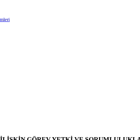
mleri
LİŞKİN GÖREV YETKİ VE SORUMLULUKLA