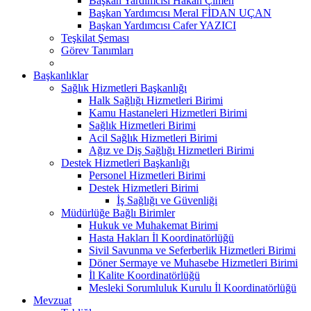
Başkan Yardımcısı Hakan Çimen
Başkan Yardımcısı Meral FİDAN UÇAN
Başkan Yardımcısı Cafer YAZICI
Teşkilat Şeması
Görev Tanımları
Başkanlıklar
Sağlık Hizmetleri Başkanlığı
Halk Sağlığı Hizmetleri Birimi
Kamu Hastaneleri Hizmetleri Birimi
Sağlık Hizmetleri Birimi
Acil Sağlık Hizmetleri Birimi
Ağız ve Diş Sağlığı Hizmetleri Birimi
Destek Hizmetleri Başkanlığı
Personel Hizmetleri Birimi
Destek Hizmetleri Birimi
İş Sağlığı ve Güvenliği
Müdürlüğe Bağlı Birimler
Hukuk ve Muhakemat Birimi
Hasta Hakları İl Koordinatörlüğü
Sivil Savunma ve Seferberlik Hizmetleri Birimi
Döner Sermaye ve Muhasebe Hizmetleri Birimi
İl Kalite Koordinatörlüğü
Mesleki Sorumluluk Kurulu İl Koordinatörlüğü
Mevzuat