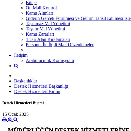
Bütçe
Ön Mali Kontrol
Kamu Alımları
Giderin Gerçekleştirilmesi ve Gelirin Tahsil Edilmesi İşle
Taşınmaz Mal Yönetimi
Taşınır Mal Yönetimi
Kamu Zararları
Ticari Alan Kiralamaları
Personel İle İlgili Mali Düzenlemeler
İletişim
Arabuluculuk Komisyonu
Başkanlıklar
Destek Hizmetleri Başkanlığı
Destek Hizmetleri Birimi
Destek Hizmetleri Birimi
15 Ocak 2025
MÜDÜRLÜĞÜN DESTEK HİZMETLERİNE İ