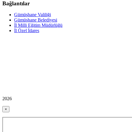
Bağlantılar
Gümüşhane Valiliği
Gümüşhane Belediyesi
İl Milli Eğitim Müdürlüğü
İl Özel İdares
2026
×