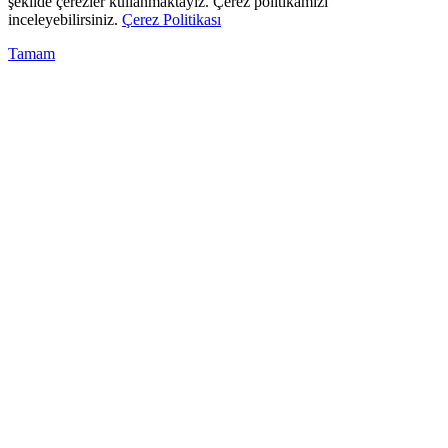
şekilde çerezler kullanmaktayız. Çerez politikamızı
inceleyebilirsiniz.
Çerez Politikası
Tamam