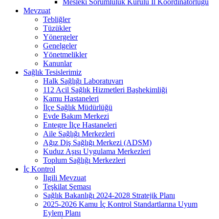
Mesleki Sorumluluk Kurulu İl Koordinatörlüğü
Mevzuat
Tebliğler
Tüzükler
Yönergeler
Genelgeler
Yönetmelikler
Kanunlar
Sağlık Tesislerimiz
Halk Sağlığı Laboratuvarı
112 Acil Sağlık Hizmetleri Başhekimliği
Kamu Hastaneleri
İlçe Sağlık Müdürlüğü
Evde Bakım Merkezi
Entegre İlçe Hastaneleri
Aile Sağlığı Merkezleri
Ağız Diş Sağlığı Merkezi (ADSM)
Kuduz Aşısı Uygulama Merkezleri
Toplum Sağlığı Merkezleri
İç Kontrol
İlgili Mevzuat
Teşkilat Şeması
Sağlık Bakanlığı 2024-2028 Stratejik Planı
2025-2026 Kamu İç Kontrol Standartlarına Uyum
Eylem Planı