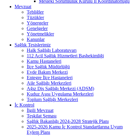
Mesleki Sorumluluk Kurulu İl Koordinatörlüğü
Mevzuat
Tebliğler
Tüzükler
Yönergeler
Genelgeler
Yönetmelikler
Kanunlar
Sağlık Tesislerimiz
Halk Sağlığı Laboratuvarı
112 Acil Sağlık Hizmetleri Başhekimliği
Kamu Hastaneleri
İlçe Sağlık Müdürlüğü
Evde Bakım Merkezi
Entegre İlçe Hastaneleri
Aile Sağlığı Merkezleri
Ağız Diş Sağlığı Merkezi (ADSM)
Kuduz Aşısı Uygulama Merkezleri
Toplum Sağlığı Merkezleri
İç Kontrol
İlgili Mevzuat
Teşkilat Şeması
Sağlık Bakanlığı 2024-2028 Stratejik Planı
2025-2026 Kamu İç Kontrol Standartlarına Uyum
Eylem Planı