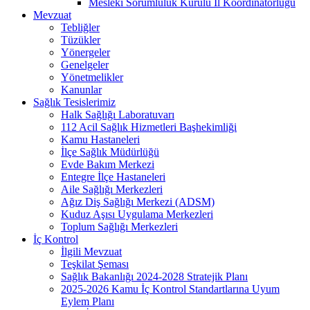
Mesleki Sorumluluk Kurulu İl Koordinatörlüğü
Mevzuat
Tebliğler
Tüzükler
Yönergeler
Genelgeler
Yönetmelikler
Kanunlar
Sağlık Tesislerimiz
Halk Sağlığı Laboratuvarı
112 Acil Sağlık Hizmetleri Başhekimliği
Kamu Hastaneleri
İlçe Sağlık Müdürlüğü
Evde Bakım Merkezi
Entegre İlçe Hastaneleri
Aile Sağlığı Merkezleri
Ağız Diş Sağlığı Merkezi (ADSM)
Kuduz Aşısı Uygulama Merkezleri
Toplum Sağlığı Merkezleri
İç Kontrol
İlgili Mevzuat
Teşkilat Şeması
Sağlık Bakanlığı 2024-2028 Stratejik Planı
2025-2026 Kamu İç Kontrol Standartlarına Uyum
Eylem Planı