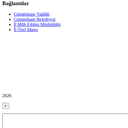
Bağlantılar
Gümüşhane Valiliği
Gümüşhane Belediyesi
İl Milli Eğitim Müdürlüğü
İl Özel İdares
2026
×