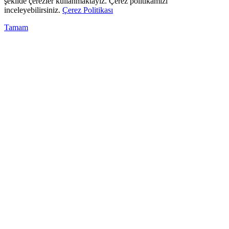
şekilde çerezler kullanmaktayız. Çerez politikamızı
inceleyebilirsiniz.
Çerez Politikası
Tamam