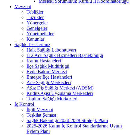
Mesleki Sorumluluk Kurulu İl Koordinatörlüğü
Mevzuat
Tebliğler
Tüzükler
Yönergeler
Genelgeler
Yönetmelikler
Kanunlar
Sağlık Tesislerimiz
Halk Sağlığı Laboratuvarı
112 Acil Sağlık Hizmetleri Başhekimliği
Kamu Hastaneleri
İlçe Sağlık Müdürlüğü
Evde Bakım Merkezi
Entegre İlçe Hastaneleri
Aile Sağlığı Merkezleri
Ağız Diş Sağlığı Merkezi (ADSM)
Kuduz Aşısı Uygulama Merkezleri
Toplum Sağlığı Merkezleri
İç Kontrol
İlgili Mevzuat
Teşkilat Şeması
Sağlık Bakanlığı 2024-2028 Stratejik Planı
2025-2026 Kamu İç Kontrol Standartlarına Uyum
Eylem Planı