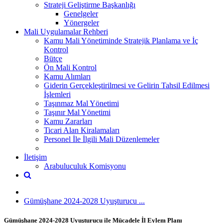
Strateji Geliştirme Başkanlığı
Genelgeler
Yönergeler
Mali Uygulamalar Rehberi
Kamu Mali Yönetiminde Stratejik Planlama ve İç
Kontrol
Bütçe
Ön Mali Kontrol
Kamu Alımları
Giderin Gerçekleştirilmesi ve Gelirin Tahsil Edilmesi
İşlemleri
Taşınmaz Mal Yönetimi
Taşınır Mal Yönetimi
Kamu Zararları
Ticari Alan Kiralamaları
Personel İle İlgili Mali Düzenlemeler
İletişim
Arabuluculuk Komisyonu
Gümüşhane 2024-2028 Uyuşturucu ...
Gümüşhane 2024-2028 Uyuşturucu ile Mücadele İl Eylem Planı