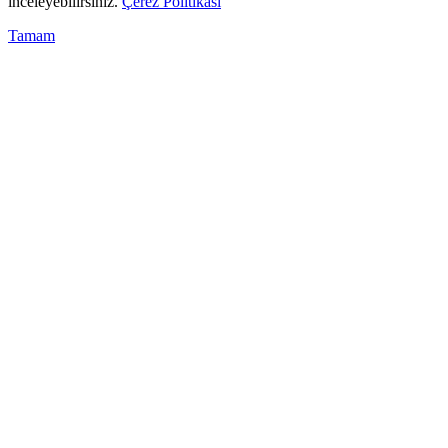
inceleyebilirsiniz.
Çerez Politikası
Tamam