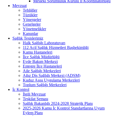
Mesleki Sorumluluk Kurulu İl Koordinatörlüğü
Mevzuat
Tebliğler
Tüzükler
Yönergeler
Genelgeler
Yönetmelikler
Kanunlar
Sağlık Tesislerimiz
Halk Sağlığı Laboratuvarı
112 Acil Sağlık Hizmetleri Başhekimliği
Kamu Hastaneleri
İlçe Sağlık Müdürlüğü
Evde Bakım Merkezi
Entegre İlçe Hastaneleri
Aile Sağlığı Merkezleri
Ağız Diş Sağlığı Merkezi (ADSM)
Kuduz Aşısı Uygulama Merkezleri
Toplum Sağlığı Merkezleri
İç Kontrol
İlgili Mevzuat
Teşkilat Şeması
Sağlık Bakanlığı 2024-2028 Stratejik Planı
2025-2026 Kamu İç Kontrol Standartlarına Uyum
Eylem Planı